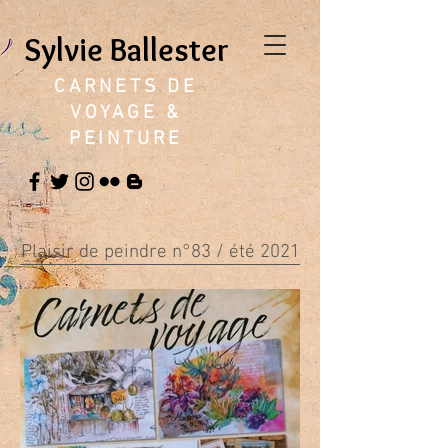
Sylvie Ballester
CARNETS DE
VOYAGE &
PEINTURE
Plaisir de peindre n°83 / été 2021