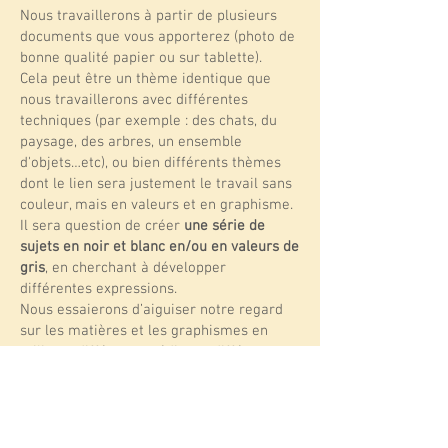
Nous travaillerons à partir de plusieurs
documents que vous apporterez (photo de
bonne qualité papier ou sur tablette).
Cela peut être un thème identique que
nous travaillerons avec différentes
techniques (par exemple : des chats, du
paysage, des arbres, un ensemble
d'objets…etc), ou bien différents thèmes
dont le lien sera justement le travail sans
couleur, mais en valeurs et en graphisme.
Il sera question de créer
une série de
sujets en noir et blanc en/ou en valeurs de
gris
, en cherchant à développer
différentes expressions.
Nous essaierons d’aiguiser notre regard
sur les matières et les graphismes en
utilisant différents médiums, différentes
techniques mixtes et en y incorporant
parfois du collage.
Le but de cet atelier est de découvrir ou
de perfectionner votre pratique des